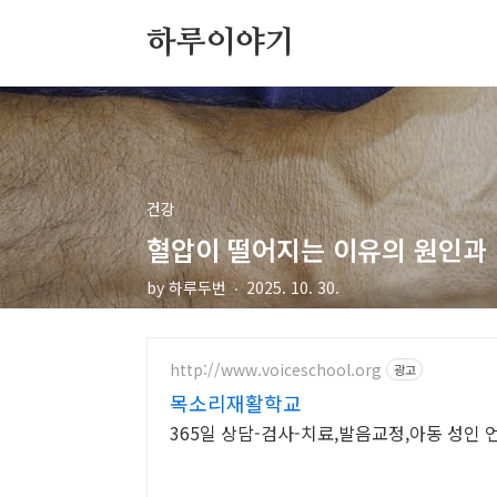
본문 바로가기
하루이야기
건강
혈압이 떨어지는 이유의 원인과 
by 하루두번
2025. 10. 30.
http://www.voiceschool.org
광고
목소리재활학교
365일 상담-검사-치료,발음교정,아동 성인