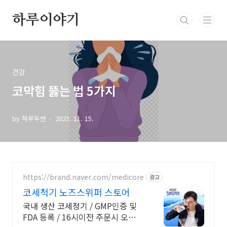
본문 바로가기
하루이야기
건강
코막힘 뚫는 법 5가지
by 하루두번
2023. 11. 15.
https://brand.naver.com/medicore
광고
코세척기 노즈스위퍼 스토어
국내 생산 코세정기 / GMP인증 및
FDA 등록 / 16시이전 주문시 오늘출