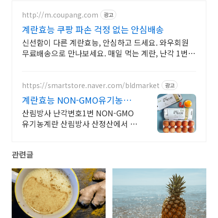
http://m.coupang.com
광고
계란효능 쿠팡 파손 걱정 없는 안심배송
신선함이 다른 계란효능, 안심하고 드세요. 와우회원
무료배송으로 만나보세요. 매일 먹는 계란, 난각 1번으
로 건강 챙기세요. 오늘주문 내일도착 로켓배송!
https://smartstore.naver.com/bldmarket
광고
계란효능 NON-GMO유기농계
란
산림방사 난각번호1번 NON-GMO
유기농계란 산림방사 산정산에서 낳
은 난각번호1번 유기농계란
관련글